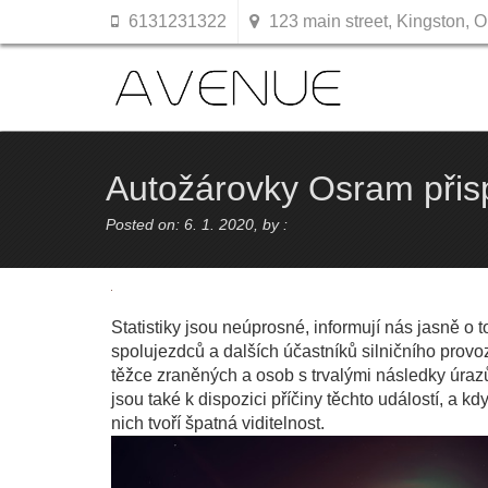
6131231322
123 main street, Kingston, O
Autožárovky Osram přisp
Posted on: 6. 1. 2020, by :
Statistiky jsou neúprosné, informují nás jasně o t
spolujezdců a dalších účastníků silničního provoz
těžce zraněných a osob s trvalými následky úrazů,
jsou také k dispozici příčiny těchto událostí, a k
nich tvoří špatná viditelnost.