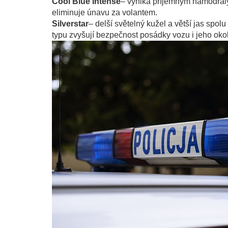
Cool Blue Intense
– vyniká příjemným namodralý
eliminuje únavu za volantem.
Silverstar
– delší světelný kužel a větší jas spol
typu zvyšují bezpečnost posádky vozu i jeho okol