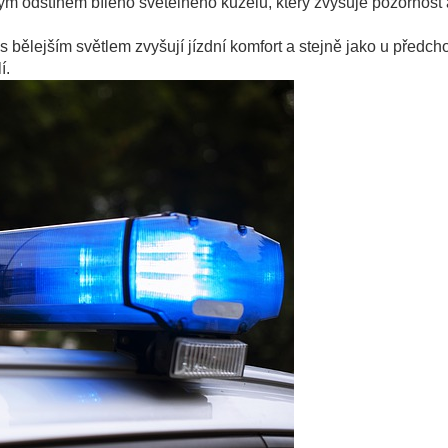
m odstínem bílého světelného kuželu, který zvyšuje pozornost 
u s bělejším světlem zvyšují jízdní komfort a stejně jako u předch
í.