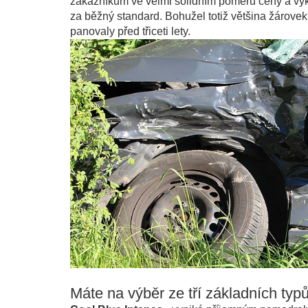
zákazníkům ve velmi solidním poměru ceny a výk
za běžný standard. Bohužel totiž většina žárove
panovaly před třiceti lety.
Máte na výběr ze tří základních typ