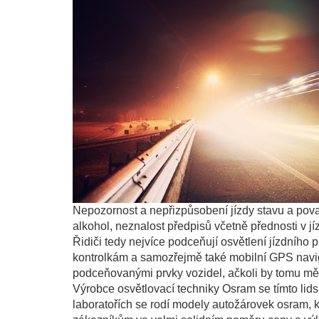
Nepozornost a nepřizpůsobení jízdy stavu a povaz
alkohol, neznalost předpisů včetně přednosti v j
Řidiči tedy nejvíce podceňují osvětlení jízdního p
kontrolkám a samozřejmě také mobilní GPS navig
podceňovanými prvky vozidel, ačkoli by tomu mě
Výrobce osvětlovací techniky Osram se tímto lid
laboratořích se rodí modely
autožárovek osram
, 