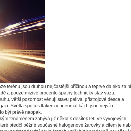
e terénu jsou druhou nejčastější příčinou a teprve daleko za ni
ízdě a pouze mizivé procento špatný technický stav vozu.
ruhu, větší pozornost věnují stavu paliva, přístrojové desce a
aci. Světla spolu s tlakem v pneumatikách jsou nejvíce
lo být právě naopak.
ským fenoménem zabývá již několik desítek let. Ve vývojových
které předčí běžné současné halogenové žárovky a cílem je nab