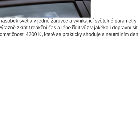
násobek světla v jedné žárovce a vynikající světelné parametry
azně zkrátit reakční čas a lépe řídit vůz v jakékoli dopravní sit
hromatičnosti 4200 K, které se prakticky shoduje s neutrálním de