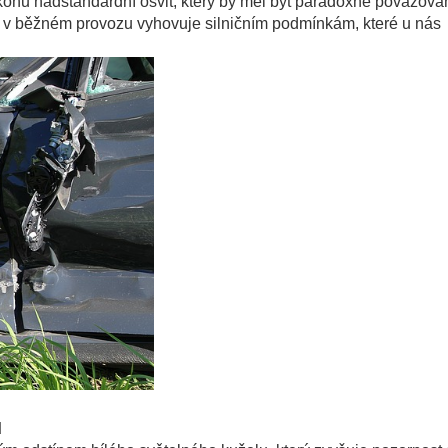
onu nadstandardní osvit, který by měl být paradoxně považová
k v běžném provozu vyhovuje silničním podmínkám, které u nás
ů