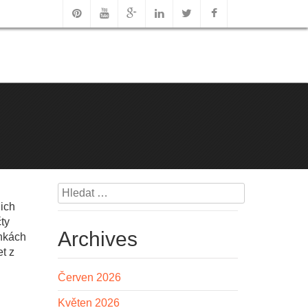
Vyhledávání
jich
čty
Archives
onkách
et z
Červen 2026
Květen 2026