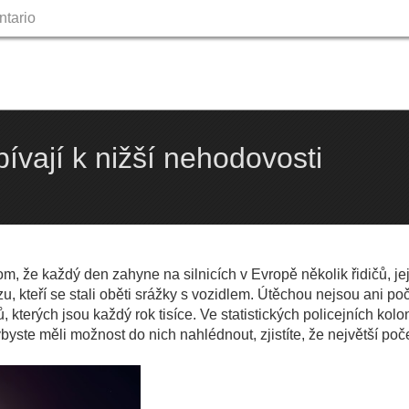
ntario
Skip
to
content
ívají k nižší nehodovosti
om, že každý den zahyne na silnicích v Evropě několik řidičů, je
u, kteří se stali oběti srážky s vozidlem. Útěchou nejsou ani po
 kterých jsou každý rok tisíce. Ve statistických policejních kol
dybyste měli možnost do nich nahlédnout, zjistíte, že největší poč