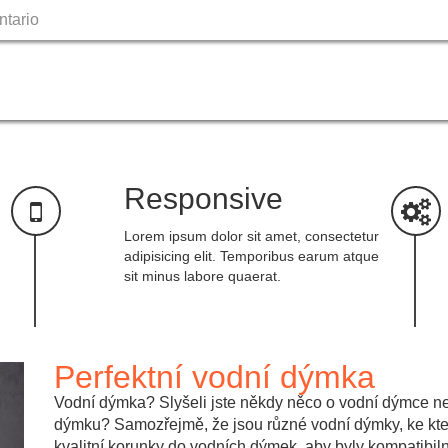
ntario
Skip
to
content
Responsive
Lorem ipsum dolor sit amet, consectetur
adipisicing elit. Temporibus earum atque
sit minus labore quaerat.
Perfektní vodní dýmka
Vodní dýmka? Slyšeli jste někdy něco o vodní dýmce n
dýmku? Samozřejmě, že jsou různé vodní dýmky, ke kter
kvalitní korunky do vodních dýmek, aby byly kompatibilní,