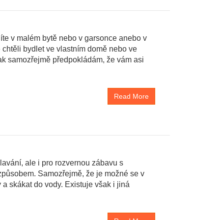
dlíte v malém bytě nebo v garsonce anebo v
 chtěli bydlet ve vlastním domě nebo ve
 tak samozřejmě předpokládám, že vám asi
Read More
plavání, ale i pro rozvernou zábavu s
m způsobem. Samozřejmě, že je možné se v
a skákat do vody. Existuje však i jiná