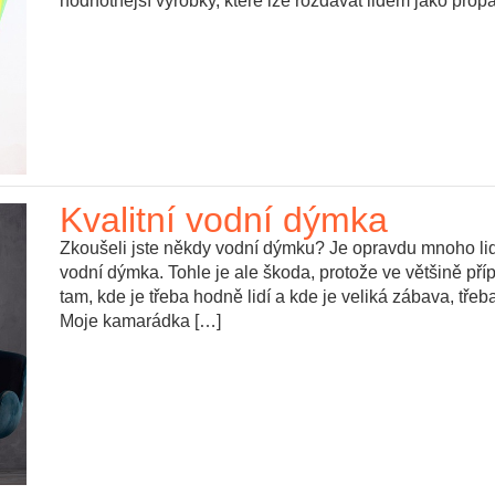
hodnotnější výrobky, které lze rozdávat lidem jako pro
Kvalitní vodní dýmka
Zkoušeli jste někdy vodní dýmku? Je opravdu mnoho lidí, 
vodní dýmka. Tohle je ale škoda, protože ve většině př
tam, kde je třeba hodně lidí a kde je veliká zábava, tře
Moje kamarádka […]