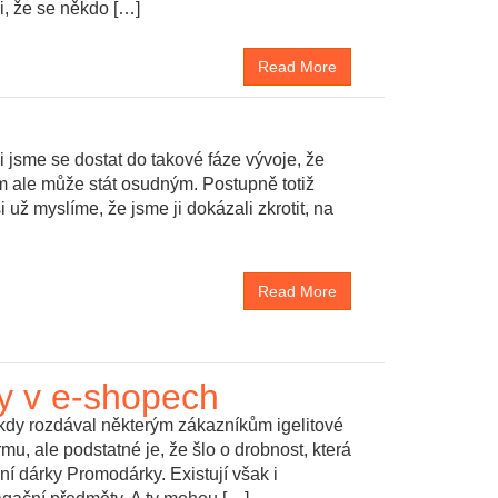
i, že se někdo […]
Read More
i jsme se dostat do takové fáze vývoje, že
m ale může stát osudným. Postupně totiž
i už myslíme, že jsme ji dokázali zkrotit, na
Read More
y v e-shopech
ěkdy rozdával některým zákazníkům igelitové
u, ale podstatné je, že šlo o drobnost, která
ní dárky Promodárky. Existují však i