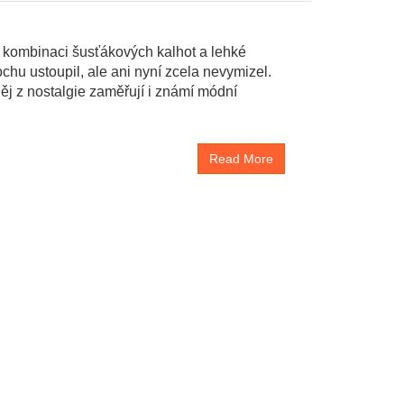
 kombinaci šusťákových kalhot a lehké
ochu ustoupil, ale ani nyní zcela nevymizel.
ěj z nostalgie zaměřují i známí módní
Read More