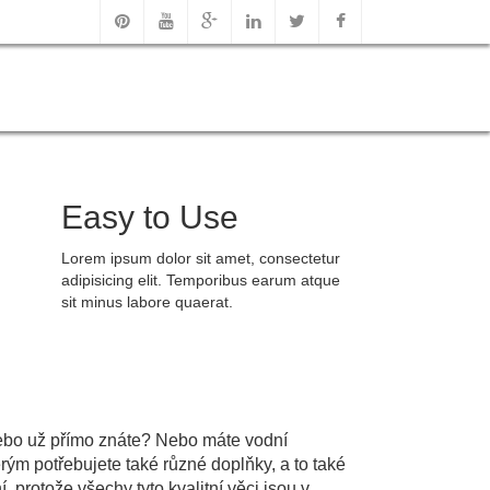
Easy to Use
Lorem ipsum dolor sit amet, consectetur
adipisicing elit. Temporibus earum atque
sit minus labore quaerat.
ebo už přímo znáte? Nebo máte vodní
ým potřebujete také různé doplňky, a to také
 protože všechy tyto kvalitní věci jsou v