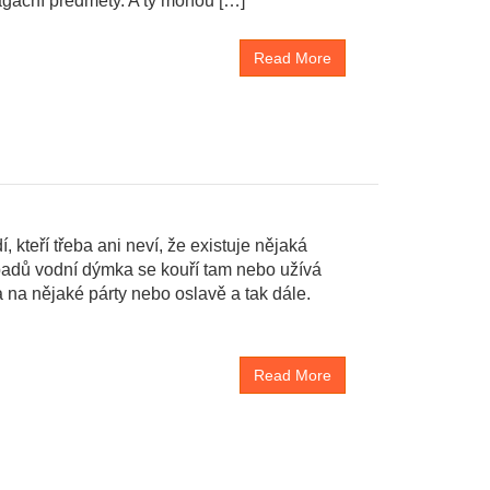
pagační předměty. A ty mohou […]
Read More
kteří třeba ani neví, že existuje nějaká
ípadů vodní dýmka se kouří tam nebo užívá
ba na nějaké párty nebo oslavě a tak dále.
Read More