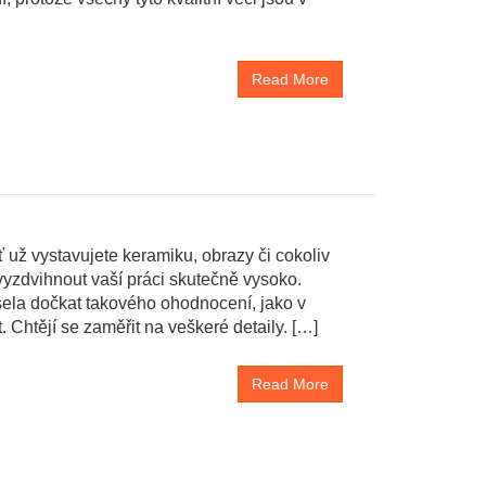
Read More
ť už vystavujete keramiku, obrazy či cokoliv
vyzdvihnout vaší práci skutečně vysoko.
sela dočkat takového ohodnocení, jako v
. Chtějí se zaměřit na veškeré detaily. […]
Read More