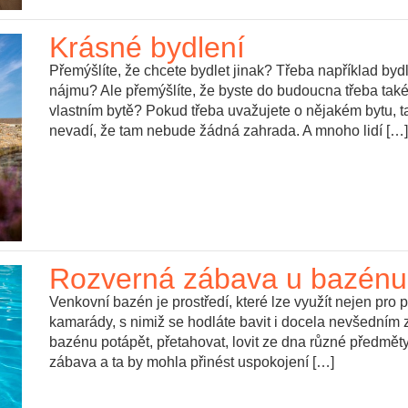
Krásné bydlení
Přemýšlíte, že chcete bydlet jinak? Třeba například by
nájmu? Ale přemýšlíte, že byste do budoucna třeba také
vlastním bytě? Pokud třeba uvažujete o nějakém bytu,
nevadí, že tam nebude žádná zahrada. A mnoho lidí […]
Rozverná zábava u bazénu
Venkovní bazén je prostředí, které lze využít nejen pro 
kamarády, s nimiž se hodláte bavit i docela nevšední
bazénu potápět, přetahovat, lovit ze dna různé předměty 
zábava a ta by mohla přinést uspokojení […]