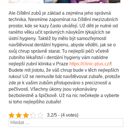
Ale čištění zubů je základ a zejména jeho správná
technika. Nesmíme zapomínat na čištění mezizubních
prostor, kde se kazy často utvářejí. Už děti je nutné od
raného věku učit správných návykům týkajících se
ústní hygieny. Taktéž by mělo být samozřejmostí
navštěvovat dentální hygienu, abyste věděli, jak se o
svůj chrup správně starat. Tu nejlepší péči včetně
zubního lékařství i dentální hygieny vám nabídne
nejlepší zubní klinika v Praze
https://clinic-plus.cz/
!
Budete mít jistotu, že váš chrup bude v těch nejlepších
rukou! Už se nemusíte bát navštěvovat zubaře, protože
zde je k vašim zubům přistupováno s precizností a
pečlivostí. Všechny úkony jsou vykonávány
bezbolestně a špičkově. Už na nic nečekejte a vyberte
si toho nejlepšího zubaře!
3.2/5 - (4 votes)
Vyhledávání