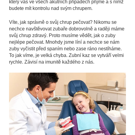
který vás ve všech akutních případech přijme a s nímž
budete mít kontrolu nad svým chrupem.
Víte, jak správně o svůj chrup pečovat? Nikomu se
nechce navštěvovat zubaře dobrovolně a raději máme
svůj chrup zdravý. Proto musíme vědět, jak o zuby
nejlépe pečovat. Mnohdy jsme líní a nechce se nám
zuby vyčistit před spaním nebo zase ráno nestíháme.
To jak víme, je velká chyba. Zubní kaz se vytváří velmi
rychle. Závisí na imunitě každého z nás.