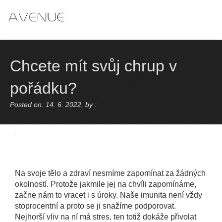
Skip
to
content
Chcete mít svůj chrup v
pořádku?
Posted on: 14. 6. 2022, by :
Na svoje tělo a zdraví nesmíme zapomínat za žádných
okolností. Protože jakmile jej na chvíli zapomínáme,
začne nám to vracet i s úroky. Naše imunita není vždy
stoprocentní a proto se ji snažíme podporovat.
Nejhorší vliv na ní má stres, ten totiž dokáže přivolat