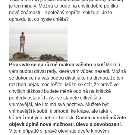
je ten minulý. Možná to bude na chvíli dobré pojítko
nové známosti – společný nepřítel sbližuje. Je to
opravdu to, co byste chtěla?
Připravte se na různé reakce vašeho okolí.
Možná
vám budou dávat rady, které vám vůbec nesedí. Možná
se dokonce na vás budou dívat jako na divnou, že ten
rozchod nějak moc řešíte. Může se stát, že právě ve
chvílích těžkostí budete méně odolná na kritické
pohledy ostatních. Asi se stanete citlivější a
vnímavější, ale i to má svá pozitiva. Můžete být
vnímavější k sobě, k přírodě, ke kráse, ale také k
trápení druhých nebo k bolesti.
Časem v sobě můžete
objevit úplně nové možnosti, úlevu a osvobození.
V tom případě si právě otevíráte dveře k novým