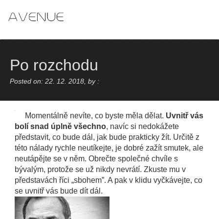
Skip
to
content
Po rozchodu
Posted on: 22. 12. 2018, by :
Momentálně nevíte, co byste měla dělat.
Uvnitř vás
bolí snad úplně všechno
, navíc si nedokážete
představit, co bude dál, jak bude prakticky žít. Určitě z
této nálady rychle neutíkejte, je dobré zažít smutek, ale
neutápějte se v něm. Obrečte společné chvíle s
bývalým, protože se už nikdy nevrátí. Zkuste mu v
představách říci „sbohem”. A pak v klidu vyčkávejte, co
se uvnitř vás bude dít dál.