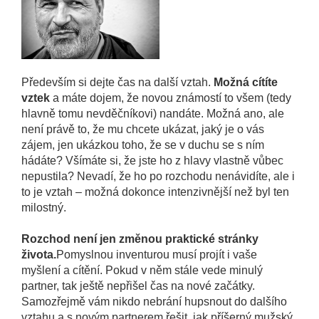
Především si dejte čas na další vztah.
Možná cítíte
vztek
a máte dojem, že novou známostí to všem (tedy
hlavně tomu nevděčníkovi) nandáte. Možná ano, ale
není právě to, že mu chcete ukázat, jaký je o vás
zájem, jen ukázkou toho, že se v duchu se s ním
hádáte? Všímáte si, že jste ho z hlavy vlastně vůbec
nepustila? Nevadí, že ho po rozchodu nenávidíte, ale i
to je vztah – možná dokonce intenzivnější než byl ten
milostný.
Rozchod není jen změnou praktické stránky
života.
Pomyslnou inventurou musí projít i vaše
myšlení a cítění. Pokud v něm stále vede minulý
partner, tak ještě nepřišel čas na nové začátky.
Samozřejmě vám nikdo nebrání hupsnout do dalšího
vztahu a s novým partnerem řešit, jak příšerný mužský