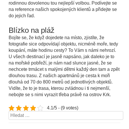
rodinnou dovolenou tou nejlepší volbou. Podívejte se
na reference našich spokojených klientů a přidejte se
do jejich řad.
Blízko na pláž
Bojíte se, že když dojedete na místo, zjistíte, že
fotografie sice odpovídají objektu, nicméně moře, tedy
koupání, máte hodinu cesty? To Vám s námi nehrozí.
U všech destinací je jasně napsáno, jak daleko je to
na mořské pobřeží, je nám nad slunce jasné, že se
nechcete trmácet s malými dětmi každý den tam a zpět
dlouhou trasu. Z našich apartmánů je cesta k moři
dlouhá od 70 do 800 metrů od jednotlivých objektů.
Vidíte, že to je trasa, kterou zvládnou i ti nejmenší,
nebojte se s nimi vyrazit třeba právě na ostrov Krk.
4.1/5 - (9 votes)
Vyhledávání