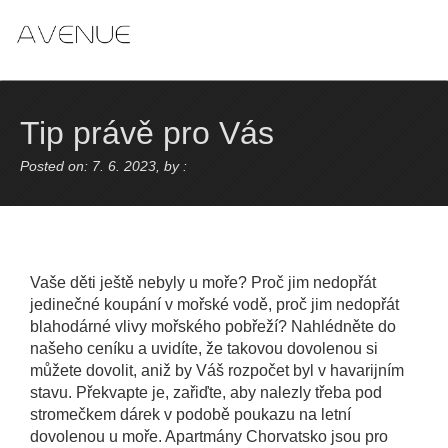
Skip
to
content
Tip právě pro Vás
Posted on: 7. 6. 2023, by :
Vaše děti ještě nebyly u moře? Proč jim nedopřát
jedinečné koupání v mořské vodě, proč jim nedopřát
blahodárné vlivy mořského pobřeží? Nahlédněte do
našeho ceníku a uvidíte, že takovou dovolenou si
můžete dovolit, aniž by Váš rozpočet byl v havarijním
stavu. Překvapte je, zařiďte, aby nalezly třeba pod
stromečkem dárek v podobě poukazu na letní
dovolenou u moře.
Apartmány Chorvatsko
jsou pro