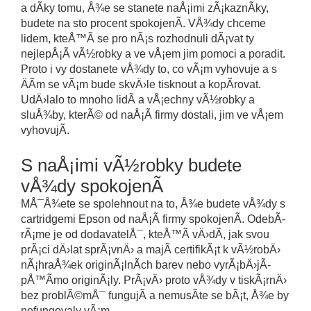
a dÃ­ky tomu, Å¾e se stanete naÅ¡imi zÃ¡kaznÃ­ky,
budete na sto procent spokojenÃ­. VÅ¾dy chceme
lidem, kteÅ™Ã­ se pro nÃ¡s rozhodnuli dÃ¡vat ty
nejlepÅ¡Ã­ vÃ½robky a ve vÅ¡em jim pomoci a poradit.
Proto i vy dostanete vÅ¾dy to, co vÃ¡m vyhovuje a s
ÄÃ­m se vÃ¡m bude skvÄ›le tisknout a kopÃ­rovat.
UdÄ›lalo to mnoho lidÃ­ a vÅ¡echny vÃ½robky a
sluÅ¾by, kterÃ© od naÅ¡Ã­ firmy dostali, jim ve vÅ¡em
vyhovujÃ­.
S naÅ¡imi vÃ½robky budete
vÅ¾dy spokojenÃ­
MÅ¯Å¾ete se spolehnout na to, Å¾e budete vÅ¾dy s
cartridgemi Epson
od naÅ¡Ã­ firmy spokojenÃ­. OdebÃ­
rÃ¡me je od dodavatelÅ¯, kteÅ™Ã­ vÄ›dÃ­, jak svou
prÃ¡ci dÄ›lat sprÃ¡vnÄ› a majÃ­ certifikÃ¡t k vÃ½robÄ›
nÃ¡hraÅ¾ek originÃ¡lnÃ­ch barev nebo vyrÃ¡bÄ›jÃ­
pÅ™Ã­mo originÃ¡ly. PrÃ¡vÄ› proto vÅ¾dy v tiskÃ¡rnÄ›
bez problÃ©mÅ¯ fungujÃ­ a nemusÃ­te se bÃ¡t, Å¾e by
nefungovaly vÃ¡m.