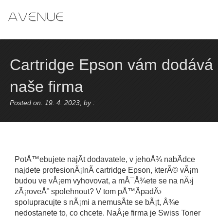
Skip
to
content
Cartridge Epson vám dodává
naše firma
Posted on: 19. 4. 2023, by :
PotÅ™ebujete najÃ­t dodavatele, v jehoÅ¾ nabÃ­dce
najdete profesionÃ¡lnÃ­ cartridge Epson, kterÃ© vÃ¡m
budou ve vÅ¡em vyhovovat, a mÅ¯Å¾ete se na nÄ›j
zÃ¡roveÅˆ spolehnout? V tom pÅ™Ã­padÄ›
spolupracujte s nÃ¡mi a nemusÃ­te se bÃ¡t, Å¾e
nedostanete to, co chcete. NaÅ¡e firma je Swiss Toner