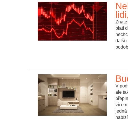
Ne
lid
Znáte
platí
nechce
další 
podob
Bu
V pods
ale ta
přepl
více r
jedná 
nabízí