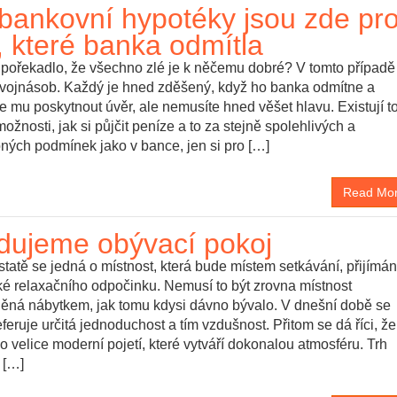
bankovní hypotéky jsou zde pr
i, které banka odmítla
 pořekadlo, že všechno zlé je k něčemu dobré? V tomto případě
 dvojnásob. Každý je hned zděšený, když ho banka odmítne a
 mu poskytnout úvěr, ale nemusíte hned věšet hlavu. Existují to
možnosti, jak si půjčit peníze a to za stejně spolehlivých a
ných podmínek jako v bance, jen si pro […]
Read Mo
dujeme obývací pokoj
tatě se jedná o místnost, která bude místem setkávání, přijímán
ké relaxačního odpočinku. Nemusí to být zrovna místnost
něná nábytkem, jak tomu kdysi dávno bývalo. V dnešní době se
eferuje určitá jednoduchost a tím vzdušnost. Přitom se dá říci, ž
o velice moderní pojetí, které vytváří dokonalou atmosféru. Trh
 […]