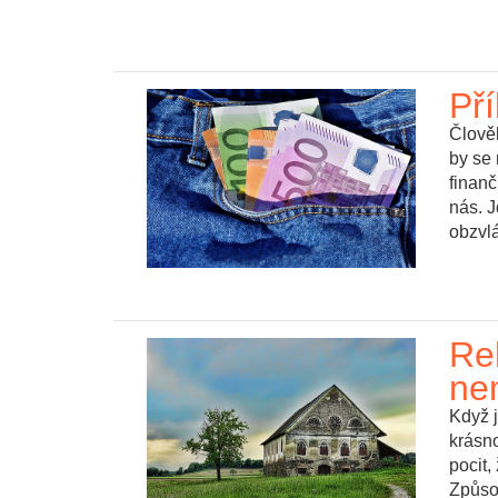
Pří
Člově
by se 
finanč
nás. J
obzvlá
Re
ne
Když 
krásno
pocit,
Způso