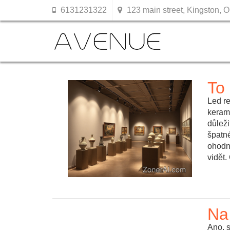
6131231322
123 main street, Kingston, O
To 
Led re
kerami
důleži
špatn
ohodno
vidět.
Na
Ano, 