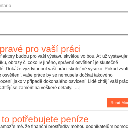
ntario
Skip
to
content
pravé pro vaší práci
flektory budou pro vaší výstavu skvělou volbou. Ať už vystavuje
ku, obrazy či cokoliv jiného, správné osvětlení je skutečně
té. Dokáže vyzdvihnout vaší práci skutečně vysoko. Pokud zvol
é osvětlení, vaše práce by se nemusela dočkat takového
cení, jako v případě dokonalého osvícení. Lidé chtějí vaši prác
 Chtějí se zaměřit na veškeré detaily. […]
Read Mo
 to potřebujete peníze
samozřejmě, že finanční prostředky mohou podnikatelům pomoc