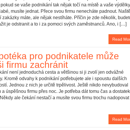
pokud se vaše podnikání tak nějak točí na místě a vaše výdělk
labé, musíte jednat. Přece svou firmu nenecháte padnout. Naště
í zakázky máte, ale nějak nestíháte. Příčin je zde několik, bude
žit je odstranit a to i za pomoci svých zaměstnanců. Ano, i […]
Read Mo
potéka pro podnikatele může
i firmu zachránit
ání není jednoduchá cesta a většinou si ji zvolí jen odvážné
y. Kromě odvahy k podnikání potřebujete ale i spoustu dalších
ostí. Jednou z nich je určitě trpělivost. Ještě nikdo nevybudoval
 a úspěšnou firmu přes noc. Je potřeba dát tomu čas a dostate
 Někdy ale čekání nestačí a musíte svou firmu trochu nadopovat
Read Mo