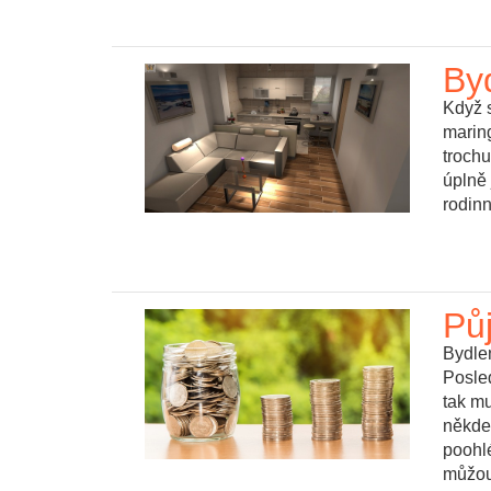
By
Když s
marin
troch
úplně
rodinn
Pů
Bydlen
Posle
tak mu
někde
poohl
můžou