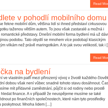
Read Mo
dlete v pohodlí mobilního domu
e řekne mobilní dům, většina lidí si ihned představí cirkusovou
gotku taženou větším autem. To jsou však zastaralé a možná i
u romantické představy. Dnešní mobilní forma bydlení má už dá
 jinou podobu. Tato obydlí se mnohem více podobají klasickým
ým vilkám než právě maringotkám. A to jak svou velikostí, tak i 
Read Mo
jčka na bydlení
í ve vlastním patří mezi přirozený vývoj v životě každého člově
dní dobou však není vůbec snadné tohoto stavu dosáhnout. Ča
síme mít přídavné zaměstnání, půjčit si od rodiny nebo prostě
 hledat finance. A v případě že neuspějeme musíme se také
édnout po finančních společnostech, které nám tyto prostředky
 poskytnout. Mnoha lidem […]