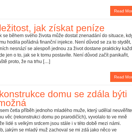
Read Mo
ležitost, jak získat peníze
k se během svého života může dostat znenadání do situace, kd
mu hodila pořádná finanční injekce. Není důvod se za to stydět,
ních nesnází se alespoň jednou za život dostane prakticky každ
de jen o to, jak se k tomu postavíte. Není důvod začít panikařit,
ště proto, že na trhu […]
Read Mo
konstrukce domu se zdála býti
možná
jsem četla příběh jednoho mladého muže, který udělal neuvěřit
u věc (rekonstrukci domu po prarodičích), vyvolalo to ve mně
 že lidé s velkým srdcem jsou stále i v této době mezi námi.
b, jakým se mladý muž zachoval se mi zdá jako něco ve