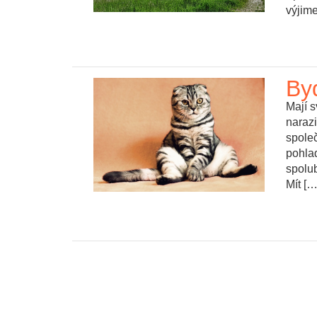
výjime
Byd
Mají s
narazi
společ
pohlad
spolub
Mít […