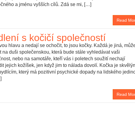
čného a jménu vyšších cílů. Zdá se mi, […]
Read Mo
lení s kočičí společností
vou hlavu a nedají se ochočit, to jsou kočky. Každá je jiná, můž
t na duši společenskou, která bude stále vyhledávat vaši
nost, nebo na samotáře, kteří vás i poletech soužití nechají
it jejich kožíšek, jen když jim to nálada dovolí. Kočka je skvělý
ydlícím, který má pozitivní psychické dopady na lidského jedin
]
Read Mo