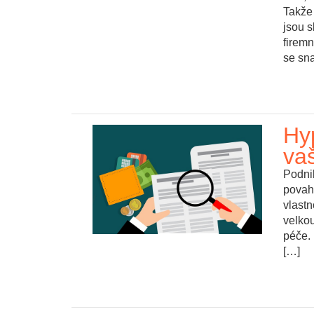
Takže 
jsou s
firemn
se sna
Hy
vaš
Podnik
povah
vlastn
velkou
péče.
[…]