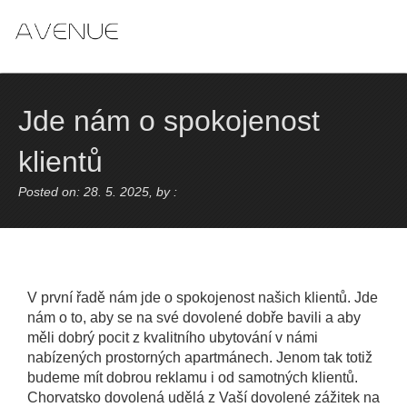
Skip
to
content
Jde nám o spokojenost
klientů
Posted on: 28. 5. 2025, by :
V první řadě nám jde o spokojenost našich klientů. Jde
nám o to, aby se na své dovolené dobře bavili a aby
měli dobrý pocit z kvalitního ubytování v námi
nabízených prostorných apartmánech. Jenom tak totiž
budeme mít dobrou reklamu i od samotných klientů.
Chorvatsko dovolená
udělá z Vaší dovolené zážitek na