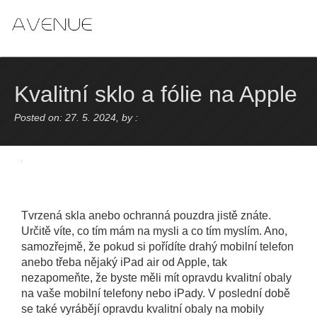
Skip
to
content
Kvalitní sklo a fólie na Apple
Posted on: 27. 5. 2024, by :
Tvrzená skla anebo ochranná pouzdra jistě znáte.
Určitě víte, co tím mám na mysli a co tím myslím. Ano,
samozřejmě, že pokud si pořídíte drahý mobilní telefon
anebo třeba nějaký iPad air od Apple, tak
nezapomeňte, že byste měli mít opravdu kvalitní obaly
na vaše mobilní telefony nebo iPady. V poslední době
se také vyrábějí opravdu kvalitní obaly na mobily