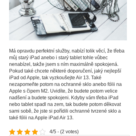
Má opravdu perfektní služby, nabízí tolik věcí, že třeba
můj starý iPad anebo i starý tablet tohle vůbec
nenabízel, takže jsem s ním maximálně spokojená.
Pokud také chcete některé doporučení, jaký nejlepší
iPad od Apple, tak vyzkoušejte Air 13. Také
nezapomeňte potom na ochranné sklo anebo fólii na
Apple s čipem M2. Uvidíte, že budete potom velice
nadšení a budete spokojeni. Kdyby vám třeba iPad
nebo tablet spadl na zem, tak budete potom děkovat
sami sobě, že jste si pořídili ochranné tvrzené sklo a
také fólii na Apple iPad Air 13.
4/5 - (2 votes)