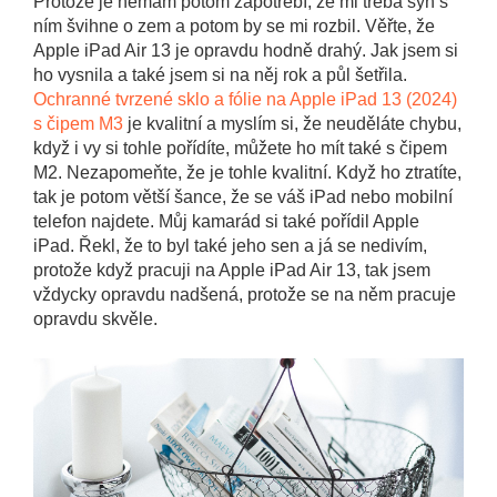
Protože je nemám potom zapotřebí, že mi třeba syn s
ním švihne o zem a potom by se mi rozbil. Věřte, že
Apple iPad Air 13 je opravdu hodně drahý. Jak jsem si
ho vysnila a také jsem si na něj rok a půl šetřila.
Ochranné tvrzené sklo a fólie na Apple iPad 13 (2024)
s čipem M3
je kvalitní a myslím si, že neuděláte chybu,
když i vy si tohle pořídíte, můžete ho mít také s čipem
M2. Nezapomeňte, že je tohle kvalitní. Když ho ztratíte,
tak je potom větší šance, že se váš iPad nebo mobilní
telefon najdete. Můj kamarád si také pořídil Apple
iPad. Řekl, že to byl také jeho sen a já se nedivím,
protože když pracuji na Apple iPad Air 13, tak jsem
vždycky opravdu nadšená, protože se na něm pracuje
opravdu skvěle.