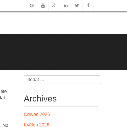
Vyhledávání
dete
Archives
at.
Červen 2026
Květen 2026
h. Na