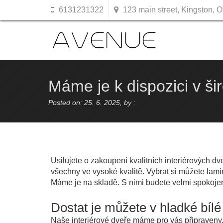
6131231322
123 main street, Kingston, O
Máme je k dispozici v ši
Posted on: 25. 6. 2025, by :
Usilujete o zakoupení kvalitních
interiérových dve
všechny ve vysoké kvalitě. Vybrat si můžete lam
Máme je na skladě. S nimi budete velmi spokojen
Dostat je můžete v hladké bíl
Naše interiérové dveře máme pro vás připraveny.