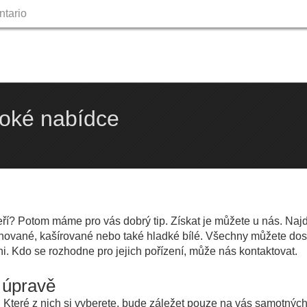
ntario
Skip
to
content
roké nabídce
ří
? Potom máme pro vás dobrý tip. Získat je můžete u nás. Naj
inované, kašírované nebo také hladké bílé. Všechny můžete dost
i. Kdo se rozhodne pro jejich pořízení, může nás kontaktovat.
é úpravě
 Které z nich si vyberete, bude záležet pouze na vás samotnýc