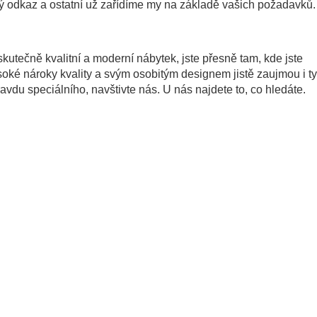
tový odkaz a ostatní už zařídíme my na základě vašich požadavků.
kutečně kvalitní a moderní nábytek, jste přesně tam, kde jste
soké nároky kvality a svým osobitým designem jistě zaujmou i ty
vdu speciálního, navštivte nás. U nás najdete to, co hledáte.