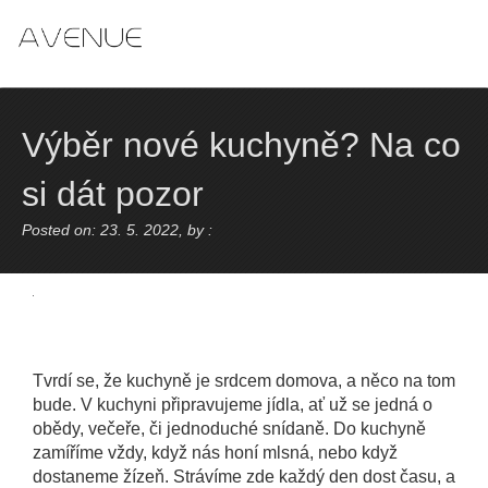
Skip
to
content
Výběr nové kuchyně? Na co
si dát pozor
Posted on: 23. 5. 2022, by :
Tvrdí se, že kuchyně je srdcem domova, a něco na tom
bude. V kuchyni připravujeme jídla, ať už se jedná o
obědy, večeře, či jednoduché snídaně. Do kuchyně
zamíříme vždy, když nás honí mlsná, nebo když
dostaneme žízeň. Strávíme zde každý den dost času, a