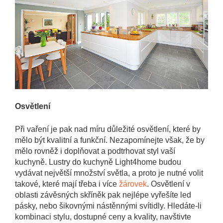
Osvětlení
Při vaření je pak nad míru důležité osvětlení, které by
mělo být kvalitní a funkční. Nezapomínejte však, že by
mělo rovněž i doplňovat a podtrhovat styl vaší
kuchyně. Lustry do kuchyně
Light4home
budou
vydávat největší množství světla, a proto je nutné volit
takové, které mají třeba i více
žárovek
. Osvětlení v
oblasti závěsných skříněk pak nejlépe vyřešíte led
pásky, nebo šikovnými nástěnnými svítidly. Hledáte-li
kombinaci stylu, dostupné ceny a kvality, navštivte