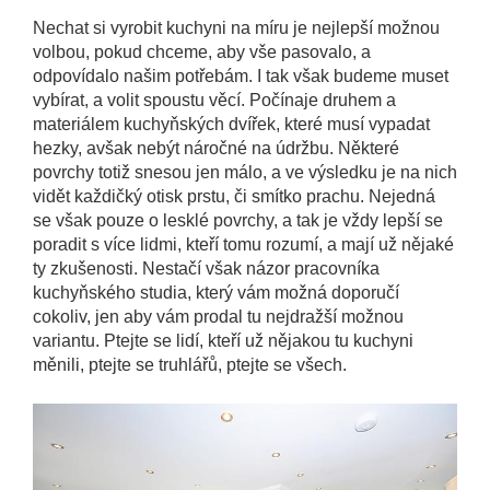
Nechat si vyrobit kuchyni na míru je nejlepší možnou
volbou, pokud chceme, aby vše pasovalo, a
odpovídalo našim potřebám. I tak však budeme muset
vybírat, a volit spoustu věcí. Počínaje druhem a
materiálem kuchyňských dvířek, které musí vypadat
hezky, avšak nebýt náročné na údržbu. Některé
povrchy totiž snesou jen málo, a ve výsledku je na nich
vidět každičký otisk prstu, či smítko prachu. Nejedná
se však pouze o lesklé povrchy, a tak je vždy lepší se
poradit s více lidmi, kteří tomu rozumí, a mají už nějaké
ty zkušenosti. Nestačí však názor pracovníka
kuchyňského studia, který vám možná doporučí
cokoliv, jen aby vám prodal tu nejdražší možnou
variantu. Ptejte se lidí, kteří už nějakou tu kuchyni
měnili, ptejte se truhlářů, ptejte se všech.