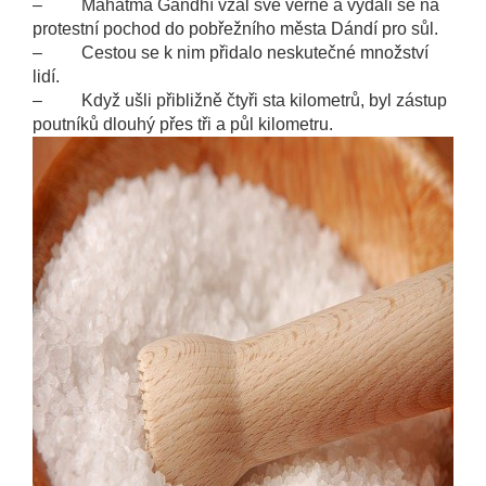
– Mahátma Gándhí vzal své věrné a vydali se na
protestní pochod do pobřežního města Dándí pro sůl.
– Cestou se k nim přidalo neskutečné množství
lidí.
– Když ušli přibližně čtyři sta kilometrů, byl zástup
poutníků dlouhý přes tři a půl kilometru.