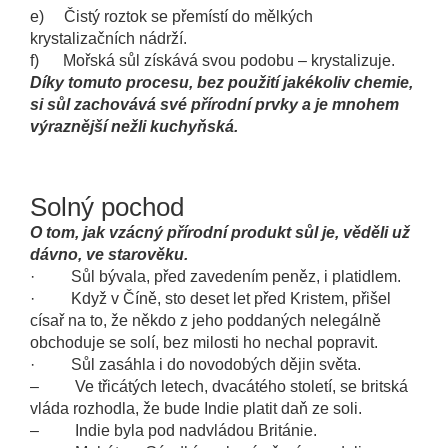
e) Čistý roztok se přemístí do mělkých
krystalizačních nádrží.
f) Mořská sůl získává svou podobu – krystalizuje.
Díky tomuto procesu, bez použití jakékoliv chemie,
si sůl zachovává své přírodní prvky a je mnohem
výraznější nežli kuchyňská.
Solný pochod
O tom, jak vzácný přírodní produkt sůl je, věděli už
dávno, ve starověku.
· Sůl bývala, před zavedením peněz, i platidlem.
· Když v Číně, sto deset let před Kristem, přišel
císař na to, že někdo z jeho poddaných nelegálně
obchoduje se solí, bez milosti ho nechal popravit.
· Sůl zasáhla i do novodobých dějin světa.
– Ve třicátých letech, dvacátého století, se britská
vláda rozhodla, že bude Indie platit daň ze soli.
– Indie byla pod nadvládou Británie.