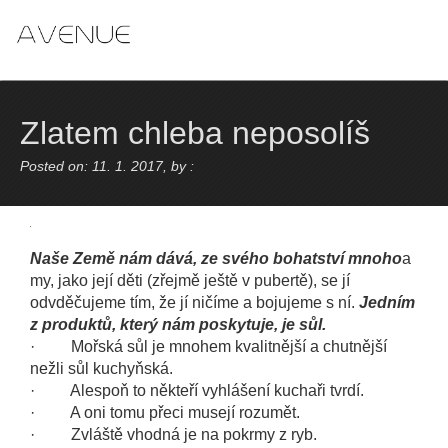
Skip
to
content
Zlatem chleba neposolíš
Posted on: 11. 1. 2017, by :
Naše Země nám dává, ze svého bohatství mnoho
a
my, jako její děti (zřejmě ještě v pubertě), se jí
odvděčujeme tím, že jí ničíme a bojujeme s ní.
Jedním
z produktů, který nám poskytuje, je sůl.
· Mořská sůl je mnohem kvalitnější a chutnější
nežli sůl kuchyňská.
· Alespoň to někteří vyhlášení kuchaři tvrdí.
· A oni tomu přeci musejí rozumět.
· Zvláště vhodná je na pokrmy z ryb.