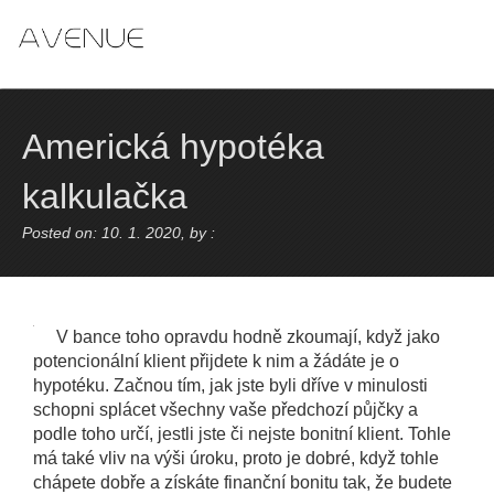
Skip
to
content
Americká hypotéka
kalkulačka
Posted on: 10. 1. 2020, by :
V bance toho opravdu hodně zkoumají, když jako
potencionální klient přijdete k nim a žádáte je o
hypotéku. Začnou tím, jak jste byli dříve v minulosti
schopni splácet všechny vaše předchozí půjčky a
podle toho určí, jestli jste či nejste bonitní klient. Tohle
má také vliv na výši úroku, proto je dobré, když tohle
chápete dobře a získáte finanční bonitu tak, že budete