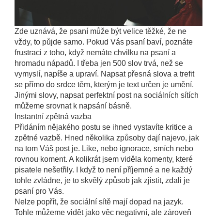
Zde uznává, že psaní může být velice těžké, že ne
vždy, to půjde samo. Pokud Vás psaní baví, poznáte
frustraci z toho, když nemáte chvilku na psaní a
hromadu nápadů. I třeba jen 500 slov trvá, než se
vymyslí, napíše a upraví. Napsat přesná slova a trefit
se přímo do srdce těm, kterým je text určen je umění.
Jinými slovy, napsat perfektní post na sociálních sítích
můžeme srovnat k napsání básně.
Instantní zpětná vazba
Přidáním nějakého postu se ihned vystavíte kritice a
zpětné vazbě. Hned několika způsoby dají najevo, jak
na tom Váš post je. Like, nebo ignorace, smích nebo
rovnou koment. A kolikrát jsem viděla komenty, které
pisatele nešetřily. I když to není příjemné a ne každý
tohle zvládne, je to skvělý způsob jak zjistit, zdali je
psaní pro Vás.
Nelze popřít, že sociální sítě mají dopad na jazyk.
Tohle můžeme vidět jako věc negativní, ale zároveň