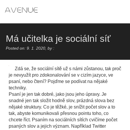
Skip
to
content
Má učitelka je sociální síť
Posted on: 9. 1. 2020, by :
Zdá se, že sociální sítě už s námi zůstanou, tak proč
je nevyužít pro zdokonalování se v cizím jazyce, ve
psaní, nebo čtení? Pojďme se podívat na nějaké
techniky.
Psaní je jen tak dobré, jako jsou jeho úpravy. Je
snadné jen tak složit hodně slov, prázdná slova bez
nějaké struktury. Co je těžké, je snížit počet slov a to
tak, abyste komunikovali přesnou pointu toho, co
chcete říct. Psaním na sociálních sítích cvičíme počet
psaných slov a jejich význam. Například Twitter