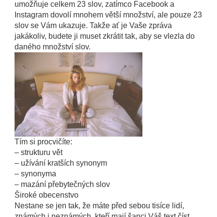
umožňuje celkem 23 slov, zatímco Facebook a
Instagram dovolí mnohem větší množství, ale pouze 23
slov se Vám ukazuje. Takže ať je Vaše zpráva
jakákoliv, budete ji muset zkrátit tak, aby se vlezla do
daného množství slov.
Tím si procvičíte:
– strukturu vět
– užívání kratších synonym
– synonyma
– mazání přebytečných slov
Široké obecenstvo
Nestane se jen tak, že máte před sebou tisíce lidí,
známých i neznámých, kteří mají šanci Váš text číst.