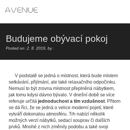
Skip
to
content
Budujeme obývací pokoj
Posted on: 2. 8. 2019, by :
V podstatě se jedná o místnost, která bude místem
setkávání, přijímání, ale také relaxačního odpočinku.
Nemusí to být zrovna místnost přeplněná nábytkem,
jak tomu kdysi dávno bývalo. V dnešní době se více
referuje určitá
jednoduchost a tím vzdušnost
. Přitom
se dá říci, že se jedná o velice moderní pojetí, které
vytváří dokonalou atmosféru. Trh nabízí několik
možných verzí nábytků, sedací souprav či dalších
prvků. Mnohé z nich změnily podobu a také svoji