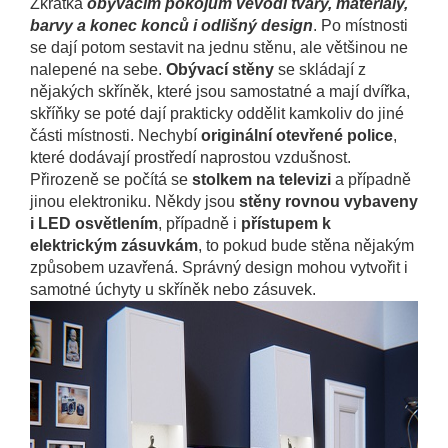
Zkrátka
obývacím pokojům vévodí tvary, materiály,
barvy a konec konců i odlišný design
. Po místnosti
se dají potom sestavit na jednu stěnu, ale většinou ne
nalepené na sebe.
Obývací stěny
se skládají z
nějakých skříněk, které jsou samostatné a mají dvířka,
skříňky se poté dají prakticky oddělit kamkoliv do jiné
části místnosti. Nechybí
originální otevřené police
,
které dodávají prostředí naprostou vzdušnost.
Přirozeně se počítá se
stolkem na televizi
a případně
jinou elektroniku. Někdy jsou
stěny rovnou vybaveny
i LED osvětlením
, případně i
přístupem k
elektrickým zásuvkám
, to pokud bude stěna nějakým
způsobem uzavřená. Správný design mohou vytvořit i
samotné úchyty u skříněk nebo zásuvek.