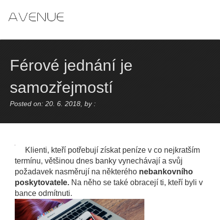
Skip
to
content
Férové jednání je
samozřejmostí
Posted on: 20. 6. 2018, by :
Klienti, kteří potřebují získat peníze v co nejkratším
termínu, většinou dnes banky vynechávají a svůj
požadavek nasměrují na některého
nebankovního
poskytovatele.
Na něho se také obracejí ti, kteří byli v
bance odmítnuti.