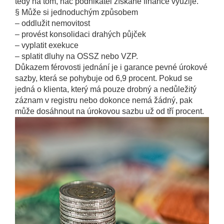
tedy na tom, nač podnikatel získané finance využije.
§ Může si jednoduchým způsobem
– oddlužit nemovitost
– provést konsolidaci drahých půjček
– vyplatit exekuce
– splatit dluhy na OSSZ nebo VZP.
Důkazem férovosti jednání je i garance pevné úrokové
sazby, která se pohybuje od 6,9 procent. Pokud se
jedná o klienta, který má pouze drobný a nedůležitý
záznam v registru nebo dokonce nemá žádný, pak
může dosáhnout na úrokovou sazbu už od tří procent.