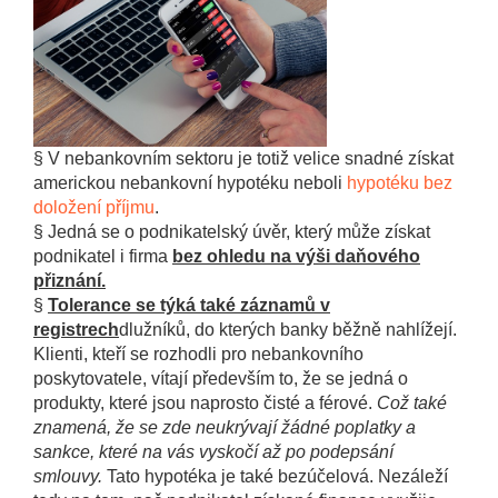
§ V nebankovním sektoru je totiž velice snadné získat
americkou nebankovní hypotéku neboli
hypotéku bez
doložení příjmu
.
§ Jedná se o podnikatelský úvěr, který může získat
podnikatel i firma
bez ohledu na výši daňového
přiznání.
§
Tolerance se týká také záznamů v
registrech
dlužníků, do kterých banky běžně nahlížejí.
Klienti, kteří se rozhodli pro nebankovního
poskytovatele, vítají především to, že se jedná o
produkty, které jsou naprosto čisté a férové.
Což také
znamená, že se zde neukrývají žádné poplatky a
sankce, které na vás vyskočí až po podepsání
smlouvy.
Tato hypotéka je také bezúčelová. Nezáleží