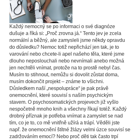
Každý nemocný se po informaci o své diagnóze
dušuje a říká si: „Proč zrovna já.“ Tento jev je zcela
normální a běžný, ale zamysleli jsme někdy opravdu
do důsledku? Nemoc totiž nepřichází jen tak, je to
varování nebo chcete-li apel našeho těla, které jsme
dlouho neposlouchali nebo nevnímali anebo možná
jen nechtěli vnímat, protože na to prostě nebyl čas.
Musím to stihnout, nemůžu si dovolit zůstat doma,
musím dokončit projekt – známe to všichni.
Důsledkem naší „nespolupráce“ je pak právě
onemocnění, které souvisí s naším psychickým
stavem. O psychosomatických projevech již vyšlo
nespočetně mnoho knih a všechny říkají totéž. Každý
drobný příznak je potřeba vnímat a zamyslet se nad
tím, co je to, co mě vnitřně užírá a trápí. Věděli jste
např. že onemocnění štítné žlázy velmi úzce souvisí se
zadržováním emocí? Nebo proč děti tak často trpí