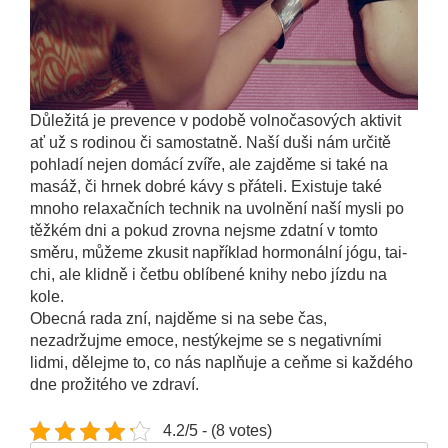
Důležitá je prevence v podobě volnočasových aktivit
ať už s rodinou či samostatně. Naší duši nám určitě
pohladí nejen domácí zvíře, ale zajděme si také na
masáž, či hrnek dobré kávy s přáteli. Existuje také
mnoho relaxačních technik na uvolnění naší mysli po
těžkém dni a pokud zrovna nejsme zdatní v tomto
směru, můžeme zkusit například
hormonální jógu
, tai-
chi, ale klidně i četbu oblíbené knihy nebo jízdu na
kole.
Obecná rada zní, najděme si na sebe čas,
nezadržujme emoce, nestýkejme se s negativními
lidmi, dělejme to, co nás naplňuje a ceňme si každého
dne prožitého ve zdraví.
4.2/5 - (8 votes)