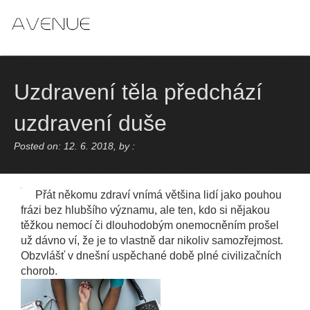
Skip
to
content
Uzdravení těla předchází
uzdravení duše
Posted on: 12. 6. 2018, by :
Přát někomu zdraví vnímá většina lidí jako pouhou
frázi bez hlubšího významu, ale ten, kdo si nějakou
těžkou nemocí či dlouhodobým onemocněním prošel
už dávno ví, že je to vlastně dar nikoliv samozřejmost.
Obzvlášť v dnešní uspěchané době plné civilizačních
chorob.