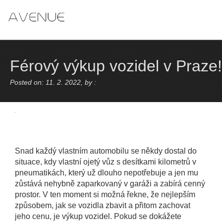
Skip
to
content
Férový výkup vozidel v Praze!
Posted on: 11. 2. 2022, by :
Snad každý vlastním automobilu se někdy dostal do
situace, kdy vlastní ojetý vůz s desítkami kilometrů v
pneumatikách, který už dlouho nepotřebuje a jen mu
zůstává nehybně zaparkovaný v garáži a zabírá cenný
prostor. V ten moment si možná řekne, že nejlepším
způsobem, jak se vozidla zbavit a přitom zachovat
jeho cenu, je výkup vozidel. Pokud se dokážete