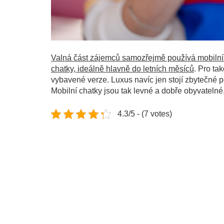
Valná část zájemců samozřejmě používá mobilní do
chatky, ideálně hlavně do letních měsíců
. Pro ta
vybavené verze. Luxus navíc jen stojí zbytečné pe
Mobilní chatky jsou tak levné a dobře obyvatelné
4.3/5 - (7 votes)