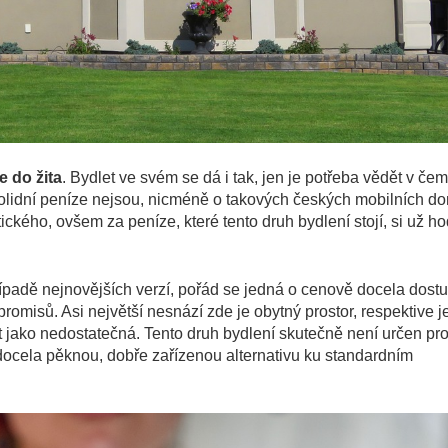
e do žita
. Bydlet ve svém se dá i tak, jen je potřeba vědět v čem
solidní peníze nejsou, nicméně o takových
českých mobilních d
ického, ovšem za peníze, které tento druh bydlení stojí, si už ho
 případě nejnovějších verzí, pořád se jedná o cenově docela dost
romisů. Asi největší nesnází zde je obytný prostor, respektive j
t jako nedostatečná. Tento druh bydlení skutečně není určen pro
 o docela pěknou, dobře zařízenou alternativu ku standardním