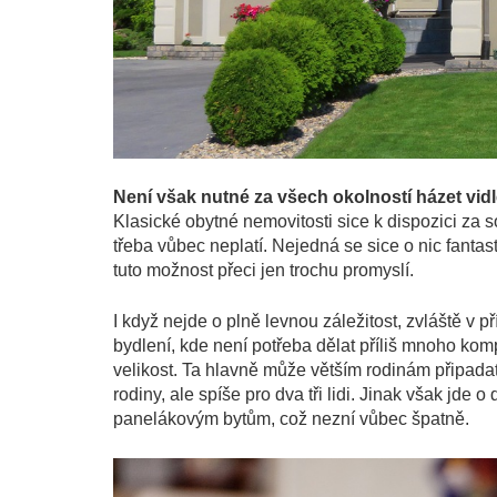
Není však nutné za všech okolností házet vidl
Klasické obytné nemovitosti sice k dispozici za 
třeba vůbec neplatí. Nejedná se sice o nic fantast
tuto možnost přeci jen trochu promyslí.
I když nejde o plně levnou záležitost, zvláště v
bydlení, kde není potřeba dělat příliš mnoho komp
velikost. Ta hlavně může větším rodinám připada
rodiny, ale spíše pro dva tři lidi. Jinak však jde
panelákovým bytům, což nezní vůbec špatně.