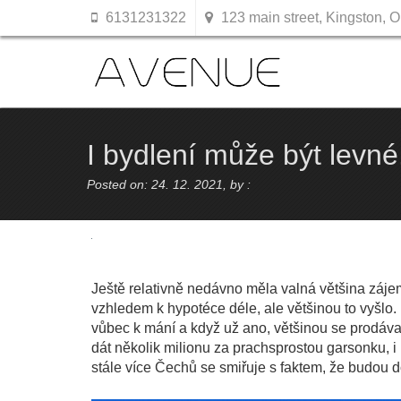
6131231322
123 main street, Kingston, O
I bydlení může být levn
Posted on: 24. 12. 2021, by :
Ještě relativně nedávno měla valná většina zájemc
vzhledem k hypotéce déle, ale většinou to vyšlo.
vůbec k mání a když už ano, většinou se prodáva
dát několik milionu za prachsprostou garsonku, i
stále více Čechů se smiřuje s faktem, že budou 