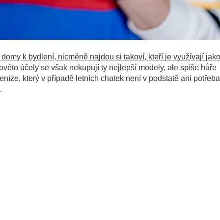
my k bydlení, nicméně najdou si takoví, kteří je využívají jak
kovéto účely se však nekupují ty nejlepší modely, ale spíše hůře
níze, který v případě letních chatek není v podstatě ani potřeba
.