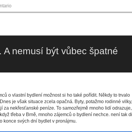
ntario
Skip
to
content
é. A nemusí být vůbec špatné
ů o vlastní bydlení možnost si ho také pořídit. Někdy to trvalo
 Dnes je však situace zcela opačná. Byty, potažmo rodinné vilky
jí za nekřesťanské peníze. To samozřejmě mnoho lidí odrazuje, 
 když třeba v Brně, mnoho zájemců o bydlení nechce. není tak d
do konce svých dní bydlet v pronájmu.