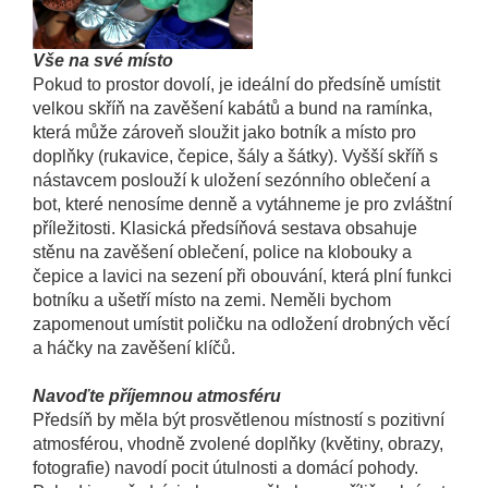
Vše na své místo
Pokud to prostor dovolí, je ideální do předsíně umístit
velkou skříň na zavěšení kabátů a bund na ramínka,
která může zároveň sloužit jako botník a místo pro
doplňky (rukavice, čepice, šály a šátky). Vyšší skříň s
nástavcem poslouží k uložení sezónního oblečení a
bot, které nenosíme denně a vytáhneme je pro zvláštní
příležitosti. Klasická předsíňová sestava obsahuje
stěnu na zavěšení oblečení, police na klobouky a
čepice a lavici na sezení při obouvání, která plní funkci
botníku a ušetří místo na zemi. Neměli bychom
zapomenout umístit poličku na odložení drobných věcí
a háčky na zavěšení klíčů.
Navoďte příjemnou atmosféru
Předsíň by měla být prosvětlenou místností s pozitivní
atmosférou, vhodně zvolené doplňky (květiny, obrazy,
fotografie) navodí pocit útulnosti a domácí pohody.