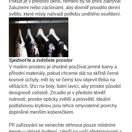
Pokud je v předsíni okno, nemělo by se příliš zakrývat
žaluziemi nebo záclonami, aby dovnitř proudilo denní
světlo, které místy nahradí potřebu umělého osvětlení.
Sjednoťte a zvětšete prostor
V malém prostoru je vhodné používat jemné barvy a
přírodní materiály, pokud chceme dát na skříně černé
kovové úchyty, měl by se černý kov objevit třeba na
věšácích, lžíci na boty, šatní lavici, aby prostor působil
designově celistvě. Zrcadlo je v předsíni téměř
nutností, prostor opticky zvětší a prosvětlí. Ideální
podlahovou krytinou jsou lehce omyvatelné povrchy
doplněné menším koberečkem.
Při zařizování se nenechte strhnout pouze módními
trendy v oblasti bydlení, záleží na vaší představivosti a