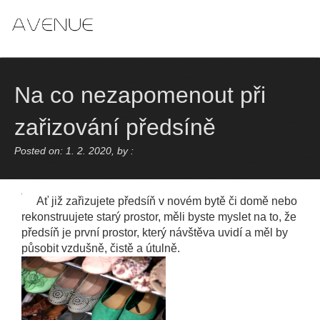
Skip
to
content
Na co nezapomenout při
zařizování předsíně
Posted on: 1. 2. 2020, by :
Ať již zařizujete předsíň v novém bytě či domě nebo
rekonstruujete starý prostor, měli byste myslet na to, že
předsíň je první prostor, který návštěva uvidí a měl by
působit vzdušně, čistě a útulně.