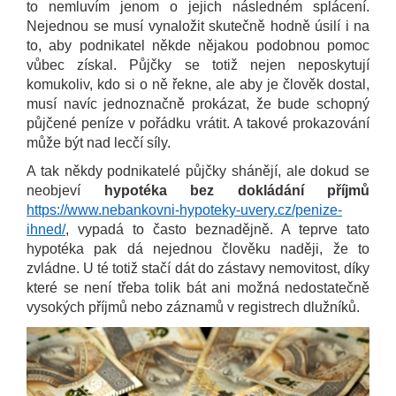
to nemluvím jenom o jejich následném splácení.
Nejednou se musí vynaložit skutečně hodně úsilí i na
to, aby podnikatel někde nějakou podobnou pomoc
vůbec získal. Půjčky se totiž nejen neposkytují
komukoliv, kdo si o ně řekne, ale aby je člověk dostal,
musí navíc jednoznačně prokázat, že bude schopný
půjčené peníze v pořádku vrátit. A takové prokazování
může být nad lecčí síly.
A tak někdy podnikatelé půjčky shánějí, ale dokud se
neobjeví
hypotéka bez dokládání příjmů
https://www.nebankovni-hypoteky-uvery.cz/penize-
ihned/
, vypadá to často beznadějně. A teprve tato
hypotéka pak dá nejednou člověku naději, že to
zvládne. U té totiž stačí dát do zástavy nemovitost, díky
které se není třeba tolik bát ani možná nedostatečně
vysokých příjmů nebo záznamů v registrech dlužníků.