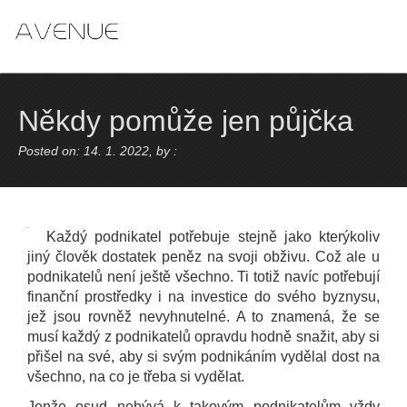
Skip
to
content
Někdy pomůže jen půjčka
Posted on: 14. 1. 2022, by :
Každý podnikatel potřebuje stejně jako kterýkoliv
jiný člověk dostatek peněz na svoji obživu. Což ale u
podnikatelů není ještě všechno. Ti totiž navíc potřebují
finanční prostředky i na investice do svého byznysu,
jež jsou rovněž nevyhnutelné. A to znamená, že se
musí každý z podnikatelů opravdu hodně snažit, aby si
přišel na své, aby si svým podnikáním vydělal dost na
všechno, na co je třeba si vydělat.
Jenže osud nebývá k takovým podnikatelům vždy