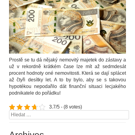
Prostě se tu dá nějaký nemovitý majetek do zástavy a
už v rekordně krátkém čase lze mít až sedmdesát
procent hodnoty oné nemovitosti. Která se dají splácet
až čtyři desítky let. A to by bylo, aby se s takovou
hypotékou nepodařilo dát finanční situaci lecjakého
podnikatele do pořádku!
3.7/5 - (8 votes)
Vyhledávání
Archives