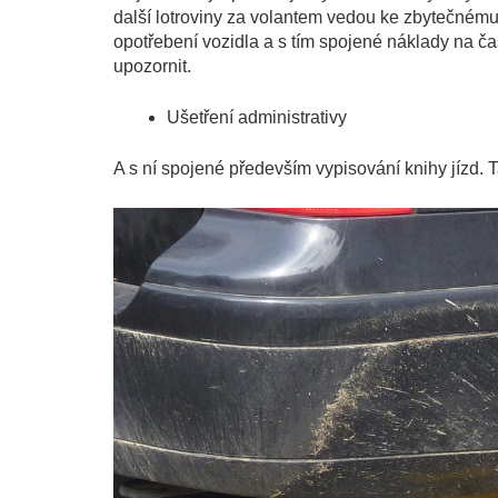
další lotroviny za volantem vedou ke zbytečném
opotřebení vozidla a s tím spojené náklady na ča
upozornit.
Ušetření administrativy
A s ní spojené především vypisování knihy jízd.