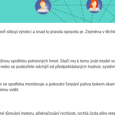
spoň slibují výrobci a snad to pravda opravdu je. Zejména v těcht
bližnou spotřebu pohonných hmot. Stačí mu k tomu znát model vo
í nebo se podezřele odchýlí od předpokládaných hodnot, systé
e se spotřeba monitoruje a pokoutní čerpání paliva bokem okam
tému vidět.
 tůrování motoru, překračování rychlosti, rychlá jízda přes ret