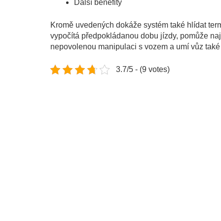
Další benefity
Kromě uvedených dokáže systém také hlídat termí
vypočítá předpokládanou dobu jízdy, pomůže nají
nepovolenou manipulaci s vozem a umí vůz také n
3.7/5 - (9 votes)