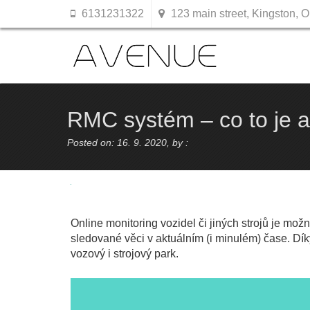
6131231322
123 main street, Kingston, O
RMC systém – co to je a
Posted on: 16. 9. 2020, by :
Online monitoring vozidel či jiných strojů je mo
sledované věci v aktuálním (i minulém) čase. Dík
vozový i strojový park.