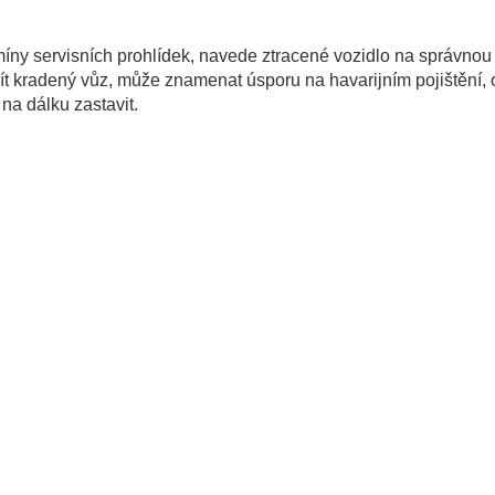
ny servisních prohlídek, navede ztracené vozidlo na správnou 
t kradený vůz, může znamenat úsporu na havarijním pojištění,
a dálku zastavit.