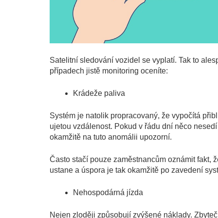
Satelitní sledování vozidel
se vyplatí. Tak to ale
případech jistě monitoring oceníte:
Krádeže paliva
Systém je natolik propracovaný, že vypočítá při
ujetou vzdálenost. Pokud v řádu dní něco nesed
okamžitě na tuto anomálii upozorní.
Často stačí pouze zaměstnancům oznámit fakt, ž
ustane a úspora je tak okamžitě po zavedení sys
Nehospodárná jízda
Nejen zloději způsobují zvýšené náklady. Zbytečné