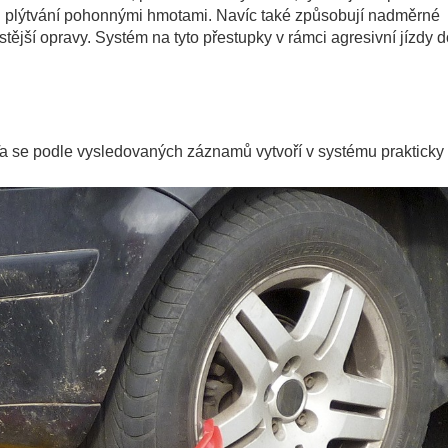
u plýtvání pohonnými hmotami. Navíc také způsobují nadměrné
stější opravy. Systém na tyto přestupky v rámci agresivní jízdy 
 Ta se podle vysledovaných záznamů vytvoří v systému prakticky