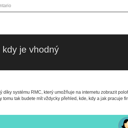
ntario
Skip
to
content
 kdy je vhodný
žný díky systému RMC, který umožňuje na internetu zobrazit polo
y tomu tak budete mít vždycky přehled, kde, kdy a jak pracuje fi