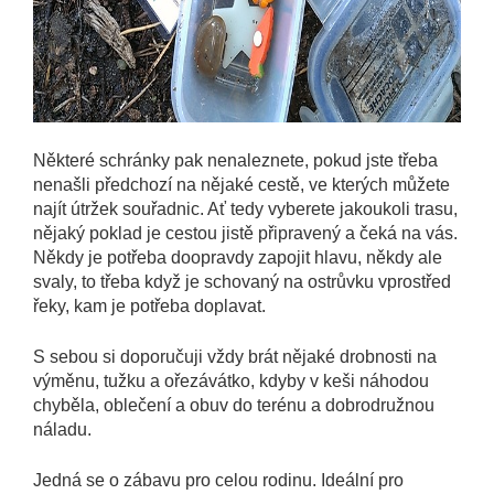
Některé schránky pak nenaleznete, pokud jste třeba
nenašli předchozí na nějaké cestě, ve kterých můžete
najít útržek souřadnic. Ať tedy vyberete jakoukoli trasu,
nějaký poklad je cestou jistě připravený a čeká na vás.
Někdy je potřeba doopravdy zapojit hlavu, někdy ale
svaly, to třeba když je schovaný na ostrůvku vprostřed
řeky, kam je potřeba doplavat.
S sebou si doporučuji vždy brát nějaké drobnosti na
výměnu, tužku a ořezávátko, kdyby v keši náhodou
chyběla, oblečení a obuv do terénu a dobrodružnou
náladu.
Jedná se o zábavu pro celou rodinu. Ideální pro