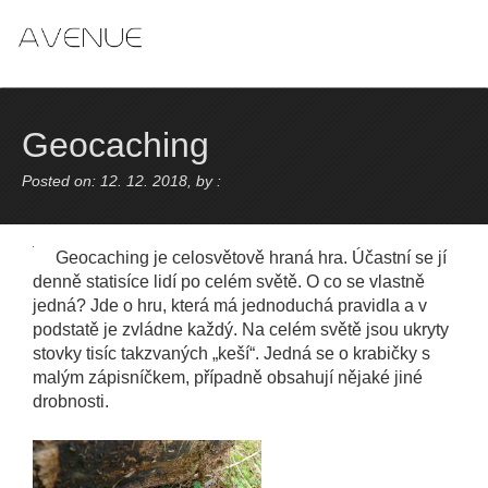
Skip
to
content
Geocaching
Posted on: 12. 12. 2018, by :
Geocaching je celosvětově hraná hra. Účastní se jí
denně statisíce lidí po celém světě. O co se vlastně
jedná? Jde o hru, která má jednoduchá pravidla a v
podstatě je zvládne každý. Na celém světě jsou ukryty
stovky tisíc takzvaných „keší“. Jedná se o krabičky s
malým zápisníčkem, případně obsahují nějaké jiné
drobnosti.