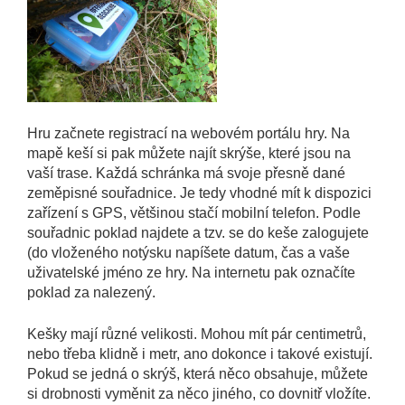
Hru začnete registrací na webovém portálu hry. Na
mapě keší si pak můžete najít skrýše, které jsou na
vaší trase. Každá schránka má svoje přesně dané
zeměpisné souřadnice. Je tedy vhodné mít k dispozici
zařízení s GPS, většinou stačí mobilní telefon. Podle
souřadnic poklad najdete a tzv. se do keše zalogujete
(do vloženého notýsku napíšete datum, čas a vaše
uživatelské jméno ze hry. Na internetu pak označíte
poklad za nalezený.
Kešky mají různé velikosti. Mohou mít pár centimetrů,
nebo třeba klidně i metr, ano dokonce i takové existují.
Pokud se jedná o skrýš, která něco obsahuje, můžete
si drobnosti vyměnit za něco jiného, co dovnitř vložíte.