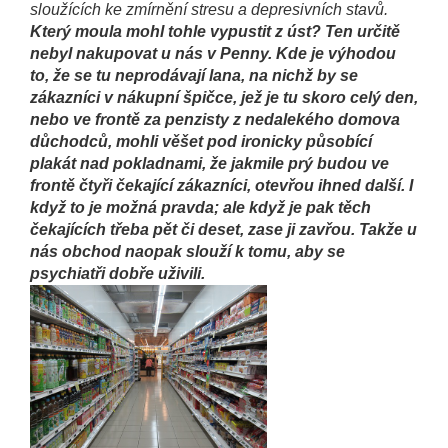
sloužících ke zmírnění stresu a depresivních stavů.
Který moula mohl tohle vypustit z úst? Ten určitě
nebyl nakupovat u nás v Penny. Kde je výhodou
to, že se tu neprodávají lana, na nichž by se
zákazníci v nákupní špičce, jež je tu skoro celý den,
nebo ve frontě za penzisty z nedalekého domova
důchodců, mohli věšet pod ironicky působící
plakát nad pokladnami, že jakmile prý budou ve
frontě čtyři čekající zákazníci, otevřou ihned další. I
když to je možná pravda; ale když je pak těch
čekajících třeba pět či deset, zase ji zavřou. Takže u
nás obchod naopak slouží k tomu, aby se
psychiatři dobře uživili.