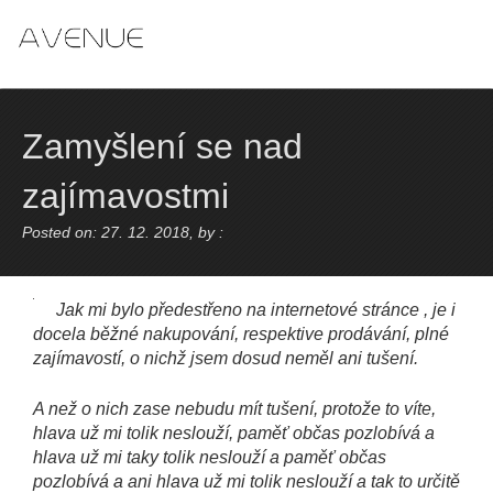
Skip
to
content
Zamyšlení se nad
zajímavostmi
Posted on: 27. 12. 2018, by :
Jak mi bylo předestřeno na internetové stránce
, je i
docela běžné nakupování, respektive prodávání, plné
zajímavostí, o nichž jsem dosud neměl ani tušení.
A než o nich zase nebudu mít tušení, protože to víte,
hlava už mi tolik neslouží, paměť občas pozlobívá a
hlava už mi taky tolik neslouží a paměť občas
pozlobívá a ani hlava už mi tolik neslouží a tak to určitě