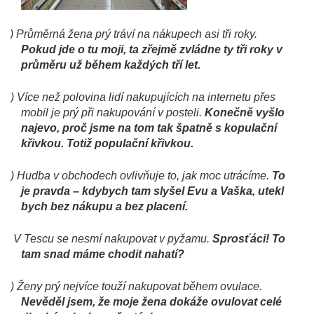
c)
Průměrná žena prý tráví na nákupech asi tři roky.
Pokud jde o tu moji, ta zřejmě zvládne ty tři roky v
průměru už během každých tří let.
d)
Více než polovina lidí nakupujících na internetu přes
mobil je prý při nakupování v posteli.
Konečně vyšlo
najevo, proč jsme na tom tak špatně s kopulační
křivkou. Totiž populační křivkou.
e)
Hudba v obchodech ovlivňuje to, jak moc utrácíme.
To
je pravda – kdybych tam slyšel Evu a Vaška, utekl
bych bez nákupu a bez placení.
f)
V Tescu se nesmí nakupovat v pyžamu.
Sprosťáci! To
tam snad máme chodit nahatí?
g)
Ženy prý nejvíce touží nakupovat během ovulace.
Nevěděl jsem, že moje žena dokáže ovulovat celé