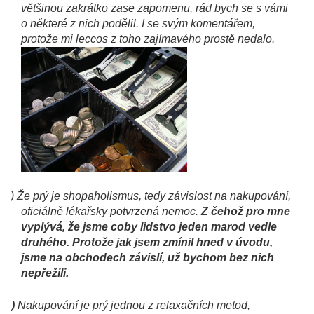
většinou zakrátko zase zapomenu, rád bych se s vámi
o některé z nich podělil. I se svým komentářem,
protože mi leccos z toho zajímavého prostě nedalo.
a)
Že prý je shopaholismus, tedy závislost na nakupování,
oficiálně lékařsky potvrzená nemoc.
Z čehož pro mne
vyplývá, že jsme coby lidstvo jeden marod vedle
druhého. Protože jak jsem zmínil hned v úvodu,
jsme na obchodech závislí, už bychom bez nich
nepřežili.
b)
Nakupování je prý jednou z relaxačních metod,