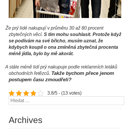
i)
Že prý lidé nakupují v průměru 30 až 80 procent
zbytečných věcí.
S tím mohu souhlasit. Protože když
se podívám na své břicho, musím uznat, že
kdybych koupil o ona zmíněná zbytečná procenta
méně jídla, bylo by mě akorát.
j)
A stále méně lidí prý nakupuje podle reklamních letáků
Takže bychom přece jenom
obchodních řetězců.
postupem času zmoudřeli?
3.8/5 - (13 votes)
Vyhledávání
Archives