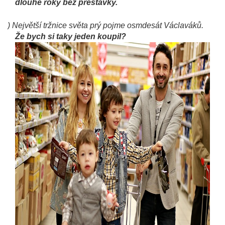
dlouhé roky bez přestávky.
h)
Největší tržnice světa prý pojme osmdesát Václaváků.
Že bych si taky jeden koupil?